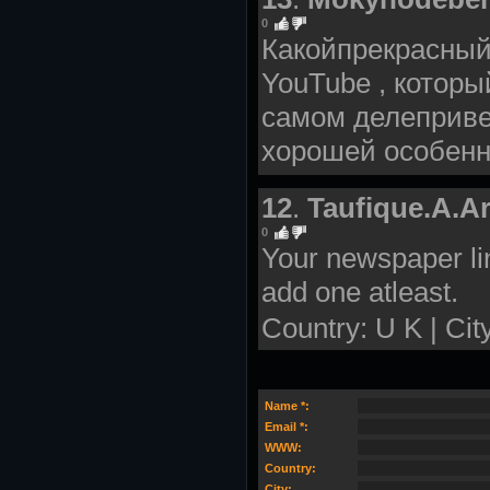
0
Какойпрекрасный 
YouTube , которы
самом делеприве
хорошей особенн
12
.
Taufique.A.Ar
0
Your newspaper li
add one atleast.
Country: U K | Cit
Name *:
Email *:
WWW:
Country:
City: