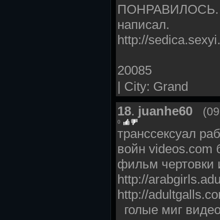
ПОНРАВИЛОСЬ. И
написал.
http://sedica.sexyi
20085
| City: Grand
18
.
juanhe60
(09
0
транссексуал ра
войн videos.com
фильм чертовки и
http://arabgirls.a
http://adultgalls
голые миг видео