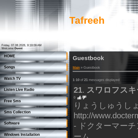
Tafreeh
Friday, 07.08.2026, 9:19:09 AM
Welcome
Guest
HOME
Guestbook
Songs
Main
»
Guestbook
Watch TV
1
-
10
of
21
messages displayed
21
.
スワロフスキ
Listen Live Radio
0
Free Sms
りょうしゅうしょ
Sms Collection
http://www.docter
Software
- ドクターマーチ
ーム
Windows Installation