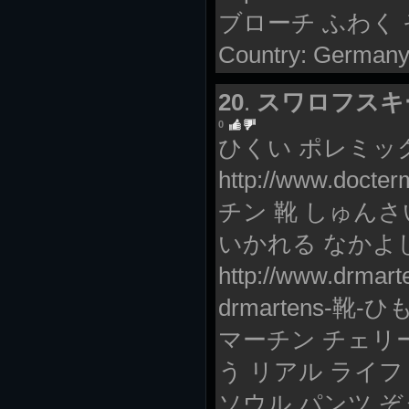
ブローチ ふわく
Country: Germany 
20
.
スワロフスキ
0
ひくい ポレミッ
http://www.doct
チン 靴 しゅんさ
いかれる なかよ
http://www.drmar
drmartens-靴-ひ
マーチン チェリ
う リアル ライフ
ソウル パンツ 