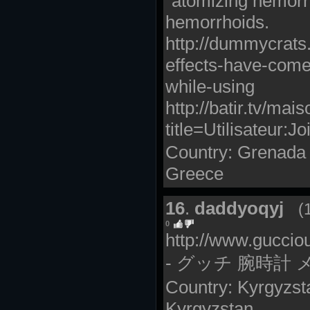
"atomizing hemorr
hemorrhoids.
http://dummycrats.
effects-have-come
while-using
http://batir.tv/mai
title=Utilisateur:Jo
Country: Grenada |
Greece
16
.
daddyoqyj
(
0
http://www.gucciou
- グッチ 腕時計 
Country: Kyrgyzsta
Kyrgyzstan