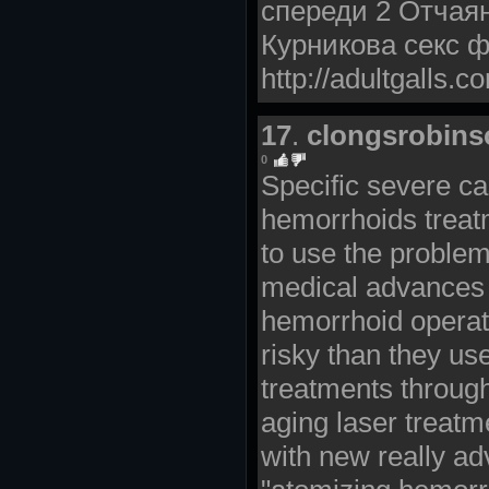
спереди 2 Отчая
Курникова секс 
http://adultgalls.
17
.
clongsrobin
0
Specific severe c
hemorrhoids treatm
to use the proble
medical advances 
hemorrhoid operat
risky than they us
treatments through
aging laser treatm
with new really a