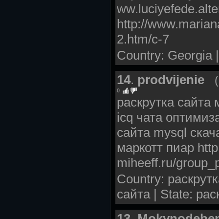
ww.luciyefede.alte
http://www.marian
2.htm/c-7
Country: Georgia |
14
.
prodvijenie
0
раскрутка сайта 
icq чата оптимиз
сайта mysql скач
маркотт пиар http:
miheeff.ru/group_
Country: раскрутк
сайта | State: ра
13
.
Mokynodebe